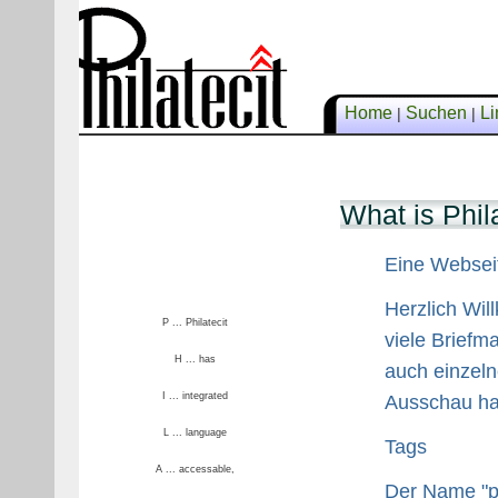
Home
Suchen
Li
|
|
What is Phil
Eine Webseit
Herzlich Wil
P ... Philatecit
viele Briefma
H ... has
auch einzeln
I ... integrated
Ausschau hal
L ... language
Tags
A ... accessable,
Der Name "phi