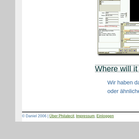
Where will it
Wir haben das
oder ähnliche
© Daniel 2006 |
Über Philatecit
,
Impressum
,
Einloggen