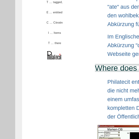
T ... tagged,
"ate" aus dem
E ... entitied
den wohlbeka
C ... Citroën
Abkürzung f
I ... Items
Im Englische
T ... there
Abkürzung "c
Webseite ger
Where does 
Philatecit e
die nicht me
einem umfas
kompletten 
der Öffentlic