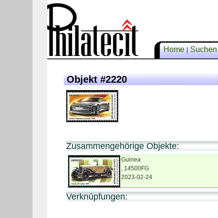
Home
Suche
|
Objekt #2220
Zusammengehörige Objekte:
Guinea
, 14500FG
2023-02-24
Verknüpfungen: